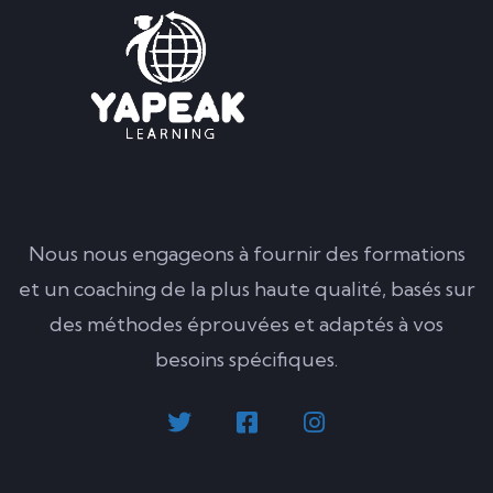
0
YAKANA ABADOME
Découverte des dispositifs médicaux et de
l’environnement hospitalier au Cameroun
(0)
50 000
CFA
150 000
CFA
Nous nous engageons à fournir des formations
et un coaching de la plus haute qualité, basés sur
Intermédiaire
des méthodes éprouvées et adaptés à vos
besoins spécifiques.
0
YAKANA ABADOME
Word Pro : Maîtrisez la Mise en Page Parfaite
pour Mémoires, Rapports de Stage et Thèses