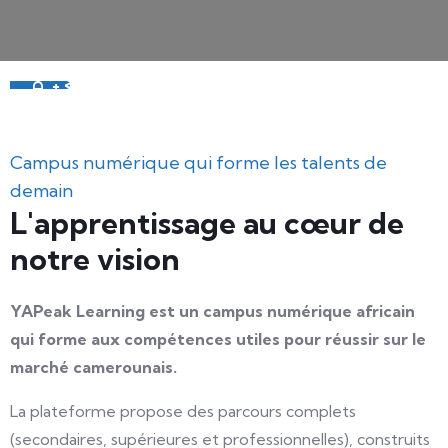
S
S
0
R
S
D
É
J
À
+
1
0
0
A
P
P
E
N
A
N
T
S
A
T
I
F
A
I
T
Campus numérique qui forme les talents de
demain
L'apprentissage au cœur de
notre vision
YAPeak Learning est un campus numérique africain
qui forme aux compétences utiles pour réussir sur le
marché camerounais.
La plateforme propose des parcours complets
(secondaires, supérieures et professionnelles), construits