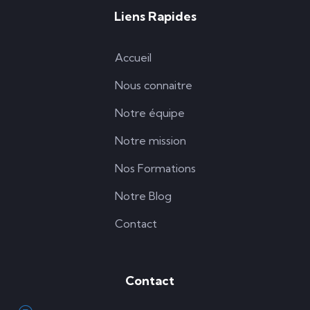
sur Microsoft Word
Liens Rapides
(0)
4 500
CFA
5 000
CFA
Accueil
Nous connaitre
Intermédiaire
Notre équipe
Notre mission
0
Nos Formations
YAKANA ABADOME
Sujets & Corrigés Complets – Classe de
Notre Blog
Troisième
Contact
(0)
Gratuit
Contact
10 Modules
Intermédiaire