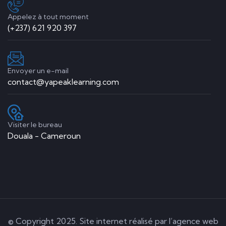
PY
Appelez à tout moment
(+237) 621 920 397
0
Polytechnique Yaoundé
Licence professionnelle génie électrique
Envoyer un e-mail
(0)
contact@yapeaklearning.com
Gratuit
Intermédiaire
Visiter le bureau
Douala - Cameroun
© Copyright 2025. Site internet réalisé par l’agence web