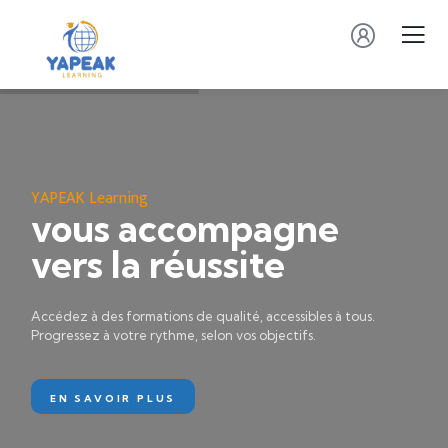
Y
A
P
E
A
K
L
e
a
r
n
i
n
g
vous accompagne
vers la réussite
Accédez à des formations de qualité, accessibles à tous.
Progressez à votre rythme, selon vos objectifs.
EN SAVOIR PLUS