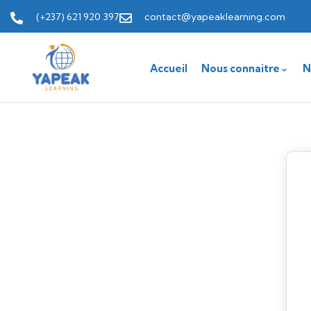
(+237) 621 920 397
contact@yapeaklearning.com
Accueil
Nous connaitre
N