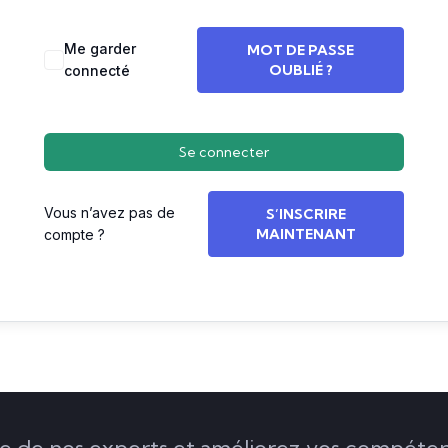
Me garder
MOT DE PASSE
OUBLIÉ ?
connecté
Se connecter
Vous n’avez pas de
S’INSCRIRE
MAINTENANT
compte ?
de nos experts et améliorez vos compéten