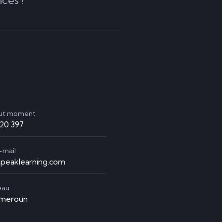
out moment
920 397
-mail
peaklearning.com
eau
ameroun