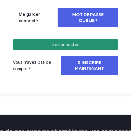
Me garder
MOT DE PASSE
OUBLIÉ ?
connecté
Se connecter
Vous n’avez pas de
S’INSCRIRE
MAINTENANT
compte ?
de nos experts et améliorez vos compéten