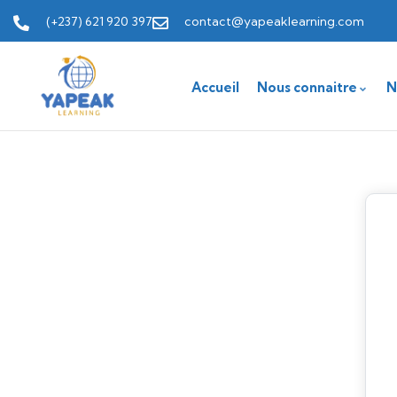
(+237) 621 920 397
contact@yapeaklearning.com
Accueil
Nous connaitre
N