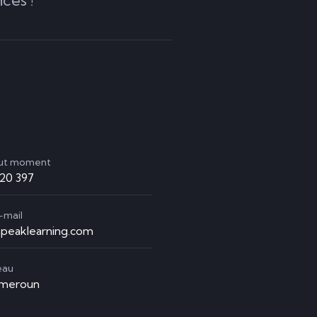
out moment
920 397
-mail
peaklearning.com
eau
ameroun