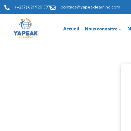
(+237) 621 920 397
contact@yapeaklearning.com
Accueil
Nous connaitre
N