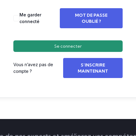
Me garder
MOT DE PASSE
OUBLIÉ ?
connecté
Se connecter
Vous n’avez pas de
S’INSCRIRE
MAINTENANT
compte ?
de nos experts et améliorez vos compéten