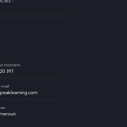
out moment
920 397
-mail
peaklearning.com
eau
ameroun