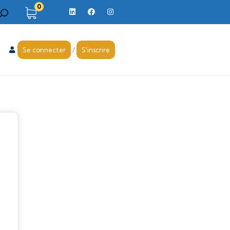
0
Se connecter
/
S'inscrire