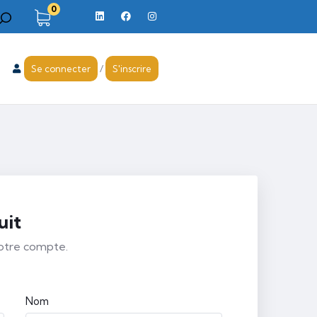
0
Se connecter
/
S'inscrire
uit
votre compte.
Nom