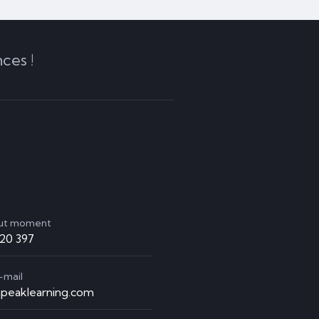
ces !
out moment
920 397
-mail
peaklearning.com