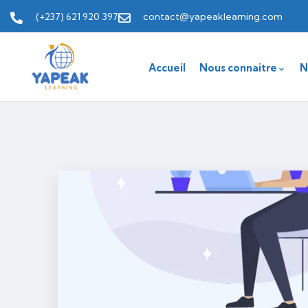
(+237) 621 920 397
contact@yapeaklearning.com
Accueil
Nous connaitre
N