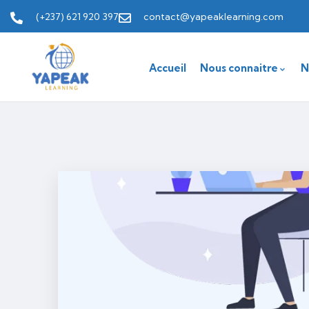
(+237) 621 920 397
contact@yapeaklearning.com
Accueil
Nous connaitre
N