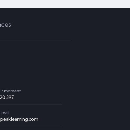
ces !
out moment
920 397
-mail
peaklearning.com