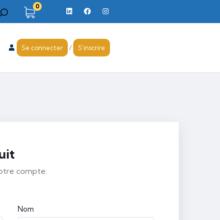
0
Se connecter
/
S'inscrire
uit
votre compte.
Nom